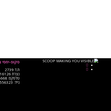
סקופ-יחסי צ
ת.ד 2739
נצרת 16126
טלפקס: 0722-498668
נייד: 052-8556323