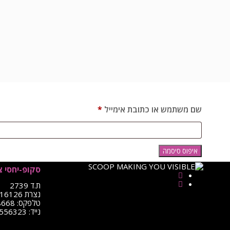
חובה
שם משתמש או כתובת אימייל
*
איפוס סיסמה
סקופ-יחסי צ
ת.ד 2739
נצרת 16126
טלפקס: 0722-498668
נייד: 052-8556323